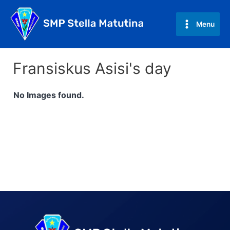
Skip
to
Menu
Main
content
Menu
Fransiskus Asisi's day
No Images found.
Post
navigation