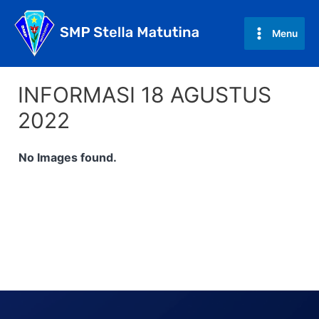
Skip
to
Menu
Main
content
Menu
INFORMASI 18 AGUSTUS
2022
No Images found.
Post
navigation