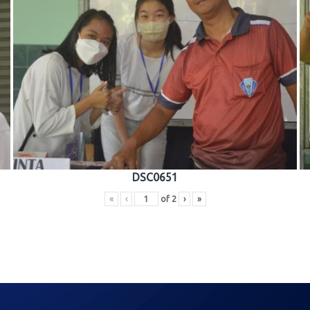
DSC0651
«
‹
of
2
›
»