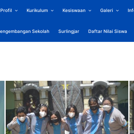
Profil
Kurikulum
Kesiswaan
Galeri
In
engembangan Sekolah
Surlingjar
Daftar Nilai Siswa