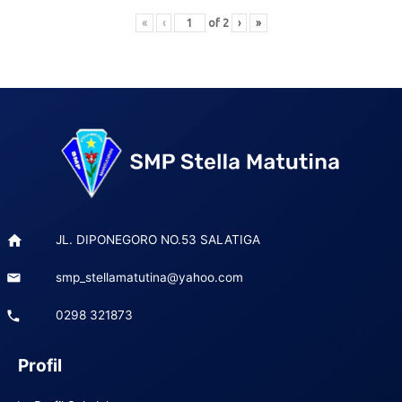
«
‹
of
2
›
»
Post
navigation
JL. DIPONEGORO NO.53 SALATIGA
smp_stellamatutina@yahoo.com
0298 321873
Profil