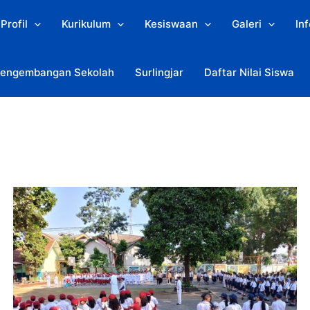
Profil
Kurikulum
Kesiswaan
Galeri
In
engembangan Sekolah
Surlingjar
Daftar Nilai Siswa