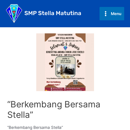
Skip
to
Menu
Main
content
Menu
“Berkembang Bersama
Stella”
“Berkembang Bersama Stella”