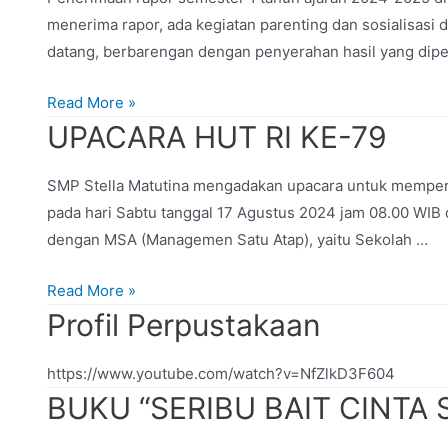
menerima rapor, ada kegiatan parenting dan sosialisasi 
datang, berbarengan dengan penyerahan hasil yang dip
20
Read More »
Desember
UPACARA HUT RI KE-79
2024-
Penerimaan
SMP Stella Matutina mengadakan upacara untuk memperin
Rapor
pada hari Sabtu tanggal 17 Agustus 2024 jam 08.00 WIB 
Semester
dengan MSA (Managemen Satu Atap), yaitu Sekolah …
1
UPACARA
Read More »
HUT
Profil Perpustakaan
RI
KE-
https://www.youtube.com/watch?v=NfZlkD3F604
79
BUKU “SERIBU BAIT CINTA 