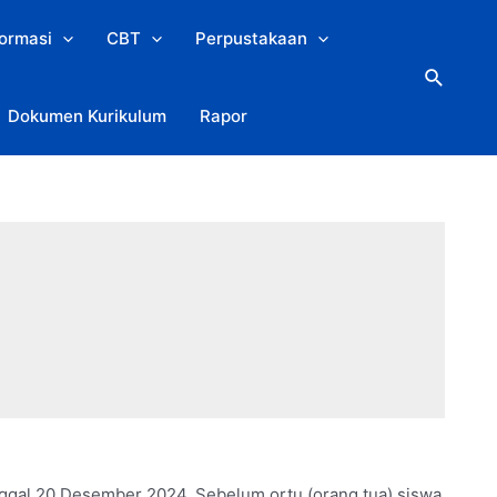
formasi
CBT
Perpustakaan
Search
Dokumen Kurikulum
Rapor
nggal 20 Desember 2024. Sebelum ortu (orang tua) siswa