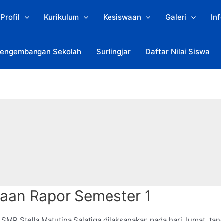
Profil
Kurikulum
Kesiswaan
Galeri
In
engembangan Sekolah
Surlingjar
Daftar Nilai Siswa
aan Rapor Semester 1
SMP Stella Matutina Salatiga dilaksanakan pada hari Jumat, ta