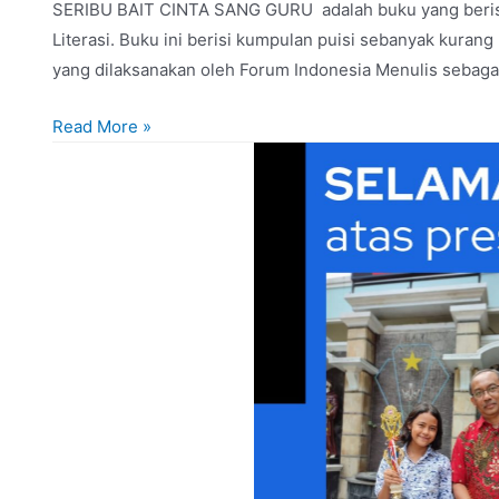
SERIBU BAIT CINTA SANG GURU adalah buku yang berisi ku
Literasi. Buku ini berisi kumpulan puisi sebanyak kurang
yang dilaksanakan oleh Forum Indonesia Menulis sebaga
BUKU
Read More »
“SERIBU
BAIT
CINTA
SANG
GURU
SERI
4”