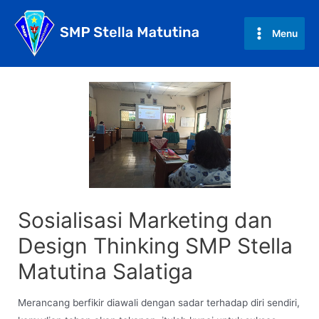
Skip
to
Menu
Main
content
Menu
Sosialisasi Marketing dan
Design Thinking SMP Stella
Matutina Salatiga
Merancang berfikir diawali dengan sadar terhadap diri sendiri,